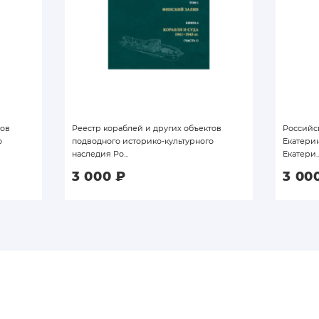
тов
Реестр кораблей и других объектов
Российс
о
подводного историко-культурного
Екатерины
наследия Ро...
Екатери..
3 000
₽
3 00