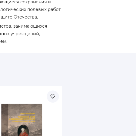
ающиеся сохранения и
ологических полевых работ
ащите Отечества.
истов, занимающихся
иных учреждений,
ем.