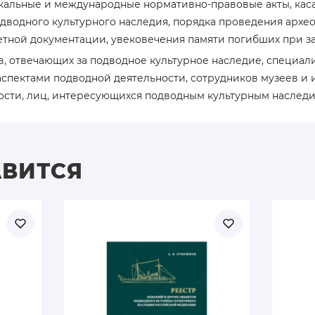
кальные и международные нормативно-правовые акты, кас
дводного культурного наследия, порядка проведения архе
етной документации, увековечения памяти погибших при з
в, отвечающих за подводное культурное наследие, специал
спектами подводной деятельности, сотрудников музеев и 
ости, лиц, интересующихся подводным культурным наследи
АВИТСЯ