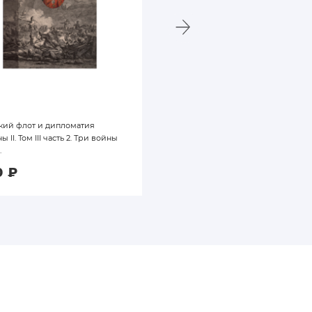
кий флот и дипломатия
Реестр кораблей и других объект
 II. Том III часть 2. Три войны
подводного историко-культурного
.
наследия Ро...
0
₽
3 000
₽