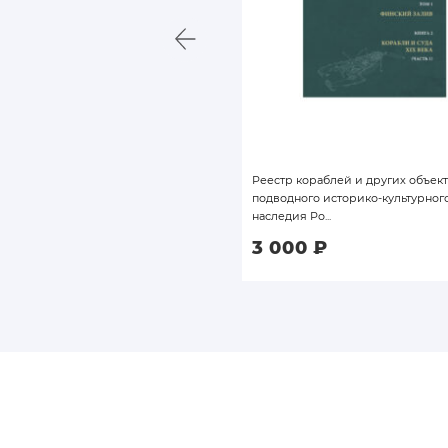
йшая морская битва льва с орлом.
Реестр кораблей и других объек
я шведского морского похода на
подводного историко-культурног
наследия Ро...
00
₽
3 000
₽