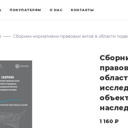
А
ПОКУПАТЕЛЯМ
О НАС
КОНТАКТЫ
и
——
Сборник нормативно-правовых актов в области под
Сборн
правов
облас
иссле
объект
насле
1 160
₽