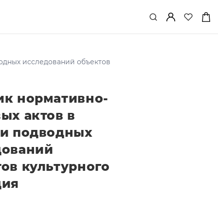
водных исследований объектов
ик нормативно-
ых актов в
ти подводных
дований
ов культурного
дия