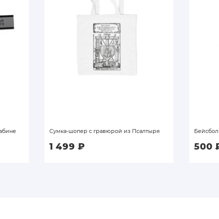
абине
Сумка-шопер с гравюрой из Псалтыря
Бейсбол
1 499
₽
500