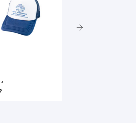
ка
Зонт складной полуавтомат
₽
999
₽