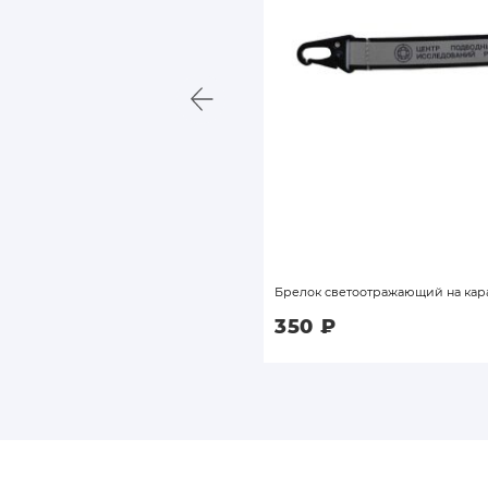
 роллтоп, оранжевый ремешок
Брелок светоотражающий на кар
00
₽
350
₽