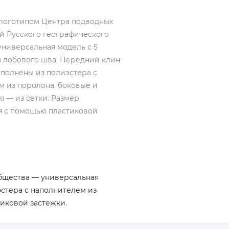
 логотипом Центра подводных
й Русского географического
универсальная модель с 5
з лобового шва. Передний клин
ыполнены из полиэстера с
м из поролона, боковые и
я — из сетки. Размер
я с помощью пластиковой
общества — универсальная
эстера с наполнителем из
тиковой застежки.