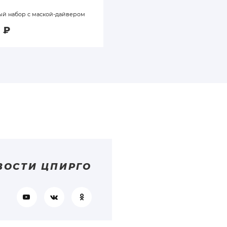
й набор c маской-дайвером
Вечный карандаш
0
₽
2 200
₽
ВОСТИ ЦПИРГО