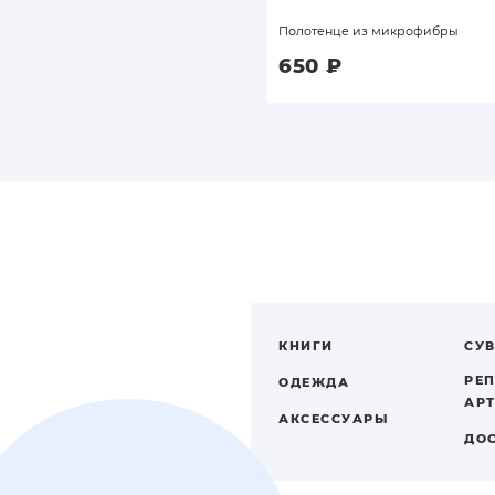
00-летним зерном с «Архангела
...
Полотенце из микрофибры
99
₽
650
₽
КНИГИ
СУ
РЕ
ОДЕЖДА
АР
АКСЕССУАРЫ
ДО